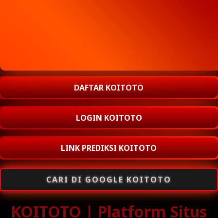
DAFTAR KOITOTO
LOGIN KOITOTO
LINK PREDIKSI KOITOTO
CARI DI GOOGLE KOITOTO
KOITOTO | Platform Situs